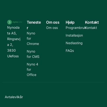
Teneste
Om oss
Hjelp
Kontakt
Nynoda
r
Om oss
Programbruk
Kontakt
ta AS,
Nyno
Installasjon
for
Ringsevj
Nedlasting
Chrome
a 2,
3830
FAQs
Nyno
Ulefoss
for CMS
Nyno 4
for
Office
Avtalevilkår