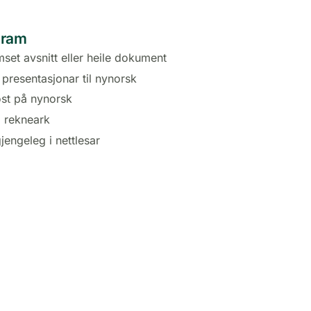
gram
set avsnitt eller heile dokument
presentasjonar til nynorsk
ost på nynorsk
i rekneark
gjengeleg i nettlesar