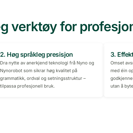
g verktøy for profesjo
2. Høg språkleg presisjon
3. Effek
Dra nytte av anerkjend teknologi frå Nyno og
Omset avsn
Nynorobot som sikrar høg kvalitet på
med éin op
grammatikk, ordval og setningsstruktur –
godkjenne
tilpassa profesjonell bruk.
utan å byt