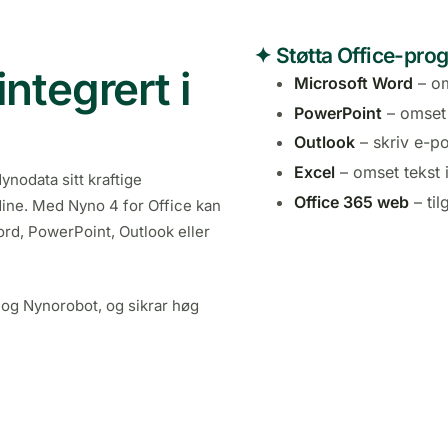
✦ Støtta Office-pro
ntegrert i
Microsoft Word
– om
PowerPoint
– omset 
Outlook
– skriv e-p
Excel
– omset tekst 
ynodata sitt kraftige
Office 365 web
– til
dine. Med Nyno 4 for Office kan
ord, PowerPoint, Outlook eller
 og Nynorobot, og sikrar høg