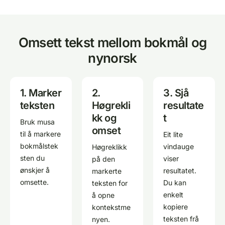
Omsett tekst mellom bokmål og
nynorsk
1. Marker
2.
3. Sjå
teksten
Høgrekli
resultate
kk og
t
Bruk musa
omset
til å markere
Eit lite
bokmålstek
vindauge
Høgreklikk
sten du
viser
på den
ønskjer å
resultatet.
markerte
omsette.
Du kan
teksten for
enkelt
å opne
kopiere
kontekstme
teksten frå
nyen.