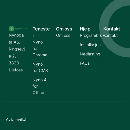
Teneste
Om oss
Hjelp
Kontakt
Nynoda
r
Om oss
Programbruk
Kontakt
ta AS,
Nyno
Installasjon
for
Ringsevj
Nedlasting
Chrome
a 2,
3830
FAQs
Nyno
Ulefoss
for CMS
Nyno 4
for
Office
Avtalevilkår